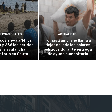
TERNACIONALES
ACTUALIDAD
cos eleva a 14 los
Tomás Zambrano llama a
 y 236 los heridos
dejar de lado los colores
s la avalancha
políticos durante entrega
atoria en Ceuta
de ayuda humanitaria