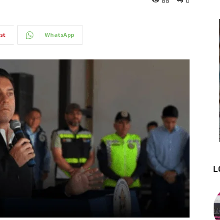
88
0
st
WhatsApp
L