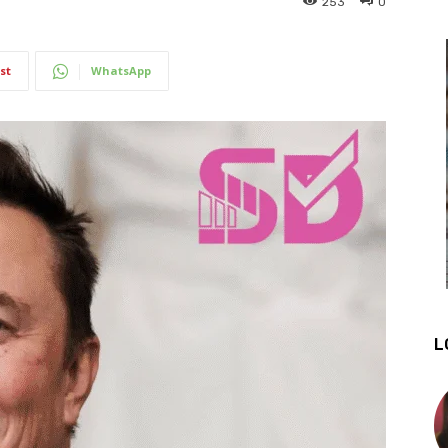
253
0
st
WhatsApp
L