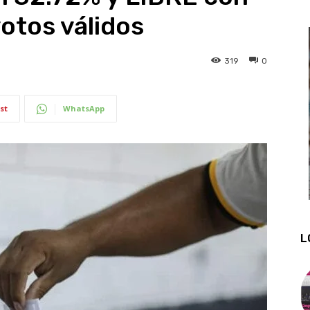
votos válidos
319
0
st
WhatsApp
L