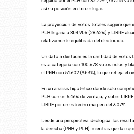
seguido por el PLH con 32.72% (737,115 voto
así su posición en tercer lugar.
La proyección de votos totales sugiere que e
PLH llegaría a 804,906 (28.62%) y LIBRE alca
relativamente equilibrada del electorado.
Un dato a destacar es la cantidad de votos 
esta categoría con 100,678 votos nulos y bla
el PNH con 51,602 (9.53%), lo que refleja el 
En un análisis hipotético donde solo compiti
PLH con un 5.46% de ventaja, y sobre LIBRE 
LIBRE por un estrecho margen del 3.07%.
Desde una perspectiva ideológica, los result
la derecha (PNH y PLH), mientras que la izqu