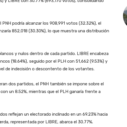
s) y LIBRE con 30.77% (693,170 votos), consolidando
l PNH podría alcanzar los 908,991 votos (32.32%), el
nzaría 852,018 (30.30%), lo que muestra una distribución
blancos y nulos dentro de cada partido. LIBRE encabeza
ncos (18.64%), seguido por el PLH con 51,662 (9.53%) y
nivel de indecisión o descontento de los votantes.
eran dos partidos, el PNH también se impone sobre el
con un 8.52%, mientras que el PLH ganaría frente a
ados reflejan un electorado inclinado en un 69.23% hacia
ierda, representada por LIBRE, abarca el 30.77%.