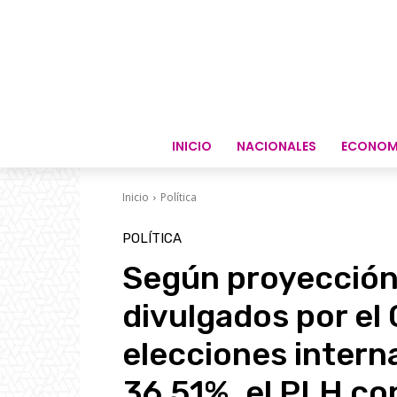
INICIO
NACIONALES
ECONOM
Inicio
Política
POLÍTICA
Según proyección
divulgados por el 
elecciones intern
36.51%, el PLH co