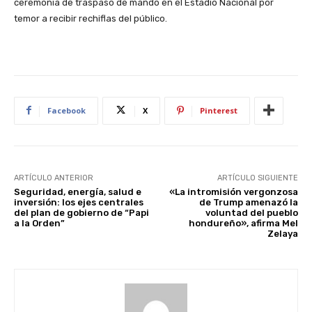
ceremonia de traspaso de mando en el Estadio Nacional por
temor a recibir rechiflas del público.
Facebook
X
Pinterest
ARTÍCULO ANTERIOR
ARTÍCULO SIGUIENTE
Seguridad, energía, salud e
«La intromisión vergonzosa
inversión: los ejes centrales
de Trump amenazó la
del plan de gobierno de “Papi
voluntad del pueblo
a la Orden”
hondureño», afirma Mel
Zelaya