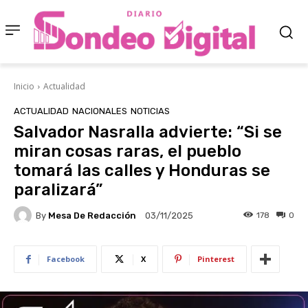
Inicio
Actualidad
ACTUALIDAD
NACIONALES
NOTICIAS
Salvador Nasralla advierte: “Si se
miran cosas raras, el pueblo
tomará las calles y Honduras se
paralizará”
By
Mesa De Redacción
178
0
03/11/2025
Facebook
X
Pinterest