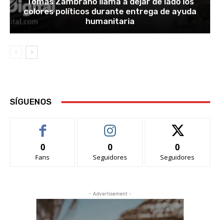
Tomás Zambrano llama a dejar de lado los
colores políticos durante entrega de ayuda
humanitaria
SÍGUENOS
0
0
0
Fans
Seguidores
Seguidores
- Advertisement -