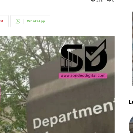
276
0
st
WhatsApp
L