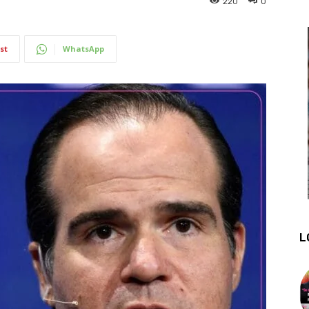
220
0
st
WhatsApp
L