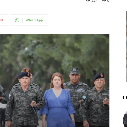
224
0
st
WhatsApp
L