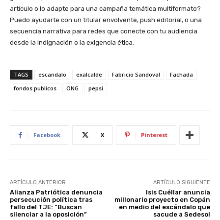
artículo o lo adapte para una campaña temática multiformato?
Puedo ayudarte con un titular envolvente, push editorial, o una
secuencia narrativa para redes que conecte con tu audiencia
desde la indignación o la exigencia ética.
TAGS
escandalo
exalcalde
Fabricio Sandoval
Fachada
fondos publicos
ONG
pepsi
Facebook
X
Pinterest
ARTÍCULO ANTERIOR
ARTÍCULO SIGUIENTE
Alianza Patriótica denuncia
Isis Cuéllar anuncia
persecución política tras
millonario proyecto en Copán
fallo del TJE: “Buscan
en medio del escándalo que
silenciar a la oposición”
sacude a Sedesol