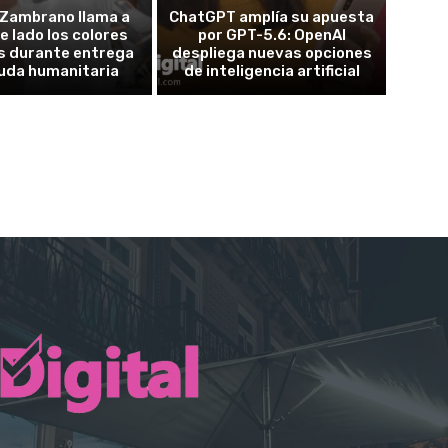
Zambrano llama a
ChatGPT amplía su apuesta
e lado los colores
por GPT-5.6: OpenAI
os durante entrega
despliega nuevas opciones
uda humanitaria
de inteligencia artificial