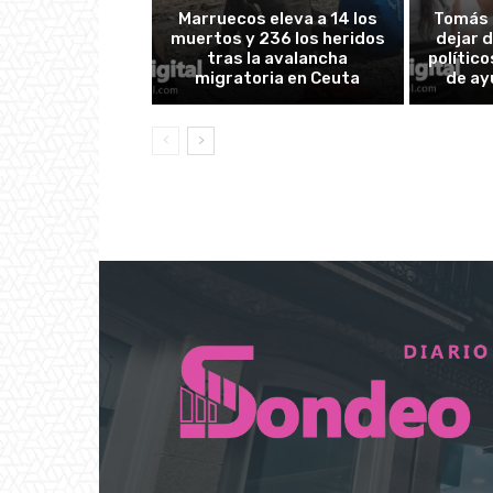
Marruecos eleva a 14 los
Tomás 
muertos y 236 los heridos
dejar d
tras la avalancha
polític
migratoria en Ceuta
de ay