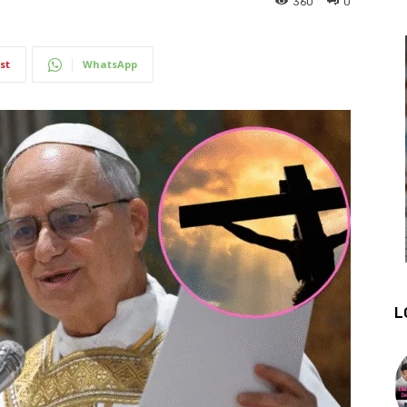
360
0
st
WhatsApp
L