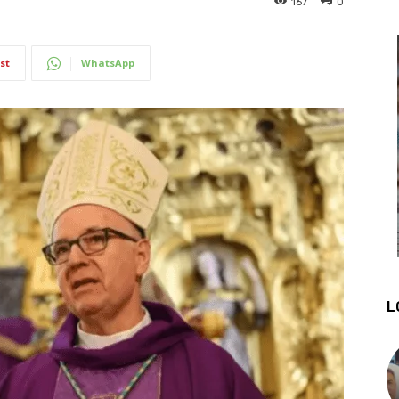
167
0
st
WhatsApp
L