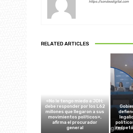
https://sondeodigital.com
RELATED ARTICLES
ACTUALIDAD
«No le tengo miedo a JOH;
debe responder por los L62
Gobie
millones que llegaron a sus
defien
movimientos políticos»,
legali
afirma el procurador
polític
general
respetó