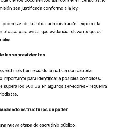
 que ciertos documentos aún contienen censuras, lo
sión sea justificada conforme a la ley.
 promesas de la actual administración: exponer la
n el caso para evitar que evidencia relevante quede
nales.
e las sobrevivientes
s víctimas han recibido la noticia con cautela.
 importante para identificar a posibles cómplices,
e supera los 300 GB en algunos servidores— requerirá
iodistas.
acudiendo estructuras de poder
na nueva etapa de escrutinio público.