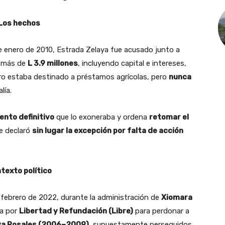
Los hechos
de enero de 2010, Estrada Zelaya fue acusado junto a
e más de
L 3.9 millones
, incluyendo capital e intereses,
ero estaba destinado a préstamos agrícolas, pero
nunca
lía.
ento definitivo
que lo exoneraba y ordena
retomar el
e declaró
sin lugar la excepción por falta de acción
texto político
e febrero de 2022, durante la administración de
Xiomara
da por
Libertad y Refundación (Libre)
para perdonar a
ya Rosales (2006–2009)
, supuestamente perseguidos