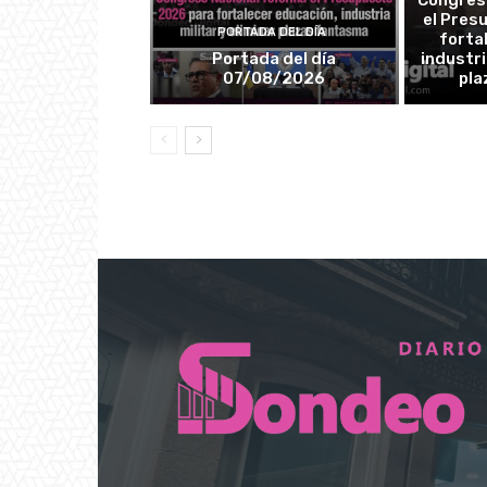
Congres
el Pres
PORTADA DEL DÍA
forta
Portada del día
industri
07/08/2026
pla