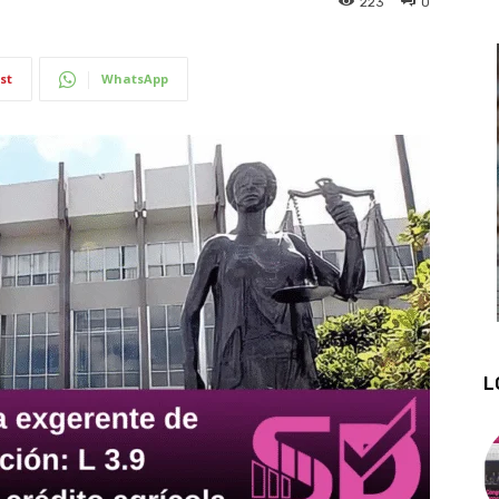
223
0
st
WhatsApp
L