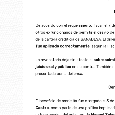
De acuerdo con el requerimiento fiscal, el 7 
otros exfuncionarios de permitir el desvío d
de la cartera crediticia de BANADESA. El din
fue aplicado correctamente
, según la Fisca
La revocatoria deja sin efecto el
sobreseimi
juicio oral y público
en su contra. También s
presentada por la defensa.
Con
El beneficio de amnistía fue otorgado el 3 d
Castro
, como parte de una política impulsa
exfuncionarios del gobierno de
Manuel Zela