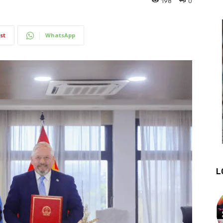
198
0
st
WhatsApp
L