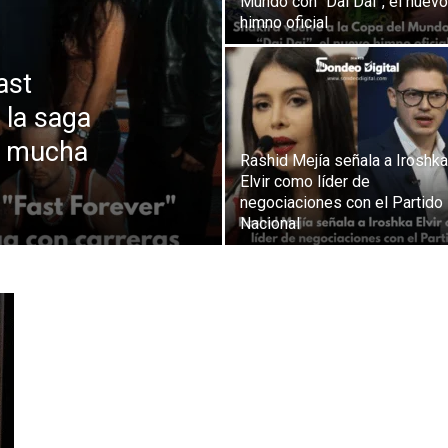
Mundo con “Dai Dai”, el nuevo
himno oficial
ast
 la saga
 y mucha
Rashid Mejía señala a Iroshka
Elvir como líder de
negociaciones con el Partido
Nacional