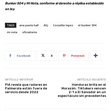
Bunker 504 y Mi Nota, conforme al derecho a réplica establecido
en ley.
TAGS
ana paola hall
ASJ
Cossette lopez
el bunker 504
mi nota
oficialismo
Facebook
X
Pinterest
ARTÍCULO ANTERIOR
ARTÍCULO SIGUIENTE
PIA revela que radares en
Honduras brilla en el
Palmerola están fuera de
Morazán: Tiktokers vencen
servicio desde 2022
2-1 a El Salvador en un
espectáculo sin precedentes